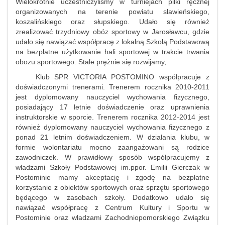
Wielokrotnie uczestniczyliśmy w turniejach piłki ręcznej
organizowanych na terenie powiatu sławieńskiego,
koszalińskiego oraz słupskiego. Udało się również
zrealizować trzydniowy obóz sportowy w Jarosławcu, gdzie
udało się nawiązać współpracę z lokalną Szkołą Podstawową
na bezpłatne użytkowanie hali sportowej w trakcie trwania
obozu sportowego. Stale prężnie się rozwijamy,
Klub SPR VICTORIA POSTOMINO współpracuje z
doświadczonymi trenerami. Trenerem rocznika 2010-2011
jest dyplomowany nauczyciel wychowania fizycznego,
posiadający 17 letnie doświadczenie oraz uprawnienia
instruktorskie w sporcie. Trenerem rocznika 2012-2014 jest
również dyplomowany nauczyciel wychowania fizycznego z
ponad 21 letnim doświadczeniem. W działania klubu, w
formie wolontariatu mocno zaangażowani są rodzice
zawodniczek. W prawidłowy sposób współpracujemy z
władzami Szkoły Podstawowej im.ppor. Emilii Gierczak w
Postominie mamy akceptację i zgodę na bezpłatne
korzystanie z obiektów sportowych oraz sprzętu sportowego
będącego w zasobach szkoły. Dodatkowo udało się
nawiązać współpracę z Centrum Kultury i Sportu w
Postominie oraz władzami Zachodniopomorskiego Związku