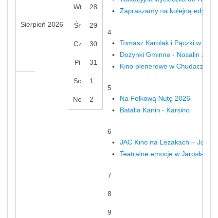
Wt
28
Zapraszamy na kolejną edycję 
Sierpień
2026
Śr
29
4
Tomasz Karolak i Pączki w Tłus
Cz
30
Dożynki Gminne - Nosalin 2026
Pi
31
Kino plenerowe w Chudaczewie
So
1
5
Na Folkową Nutę 2026
Ne
2
Batalia Kanin - Karsino
6
JAC Kino na Leżakach – Jarosła
Teatralne emocje w Jarosławcu!
7
8
9