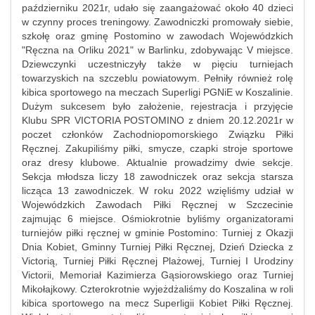
październiku 2021r, udało się zaangażować około 40 dzieci
w czynny proces treningowy. Zawodniczki promowały siebie,
szkołę oraz gminę Postomino w zawodach Wojewódzkich
"Ręczna na Orliku 2021" w Barlinku, zdobywając V miejsce.
Dziewczynki uczestniczyły także w pięciu turniejach
towarzyskich na szczeblu powiatowym. Pełniły również rolę
kibica sportowego na meczach Superligi PGNiE w Koszalinie.
Dużym sukcesem było założenie, rejestracja i przyjęcie
Klubu SPR VICTORIA POSTOMINO z dniem 20.12.2021r w
poczet członków Zachodniopomorskiego Związku Piłki
Ręcznej. Zakupiliśmy piłki, smycze, czapki stroje sportowe
oraz dresy klubowe. Aktualnie prowadzimy dwie sekcje.
Sekcja młodsza liczy 18 zawodniczek oraz sekcja starsza
licząca 13 zawodniczek. W roku 2022 wzięliśmy udział w
Wojewódzkich Zawodach Piłki Ręcznej w Szczecinie
zajmując 6 miejsce. Ośmiokrotnie byliśmy organizatorami
turniejów piłki ręcznej w gminie Postomino: Turniej z Okazji
Dnia Kobiet, Gminny Turniej Piłki Ręcznej, Dzień Dziecka z
Victorią, Turniej Piłki Ręcznej Plażowej, Turniej I Urodziny
Victorii, Memoriał Kazimierza Gąsiorowskiego oraz Turniej
Mikołajkowy. Czterokrotnie wyjeżdżaliśmy do Koszalina w roli
kibica sportowego na mecz Superligii Kobiet Piłki Ręcznej.